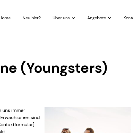
Home
Neu hier?
Über uns
Angebote
Kont
Wer wir sind
Eventkalender
Kont
Woran wir glauben
Kleingruppen
Anfa
Wovon wir träumen
Gottesdienst
e (Youngsters)
Das ist unser Team
Gebet
Kurse
Sozialdienste
en uns immer
 Erwachsenen sind
Kontaktformular]
akt