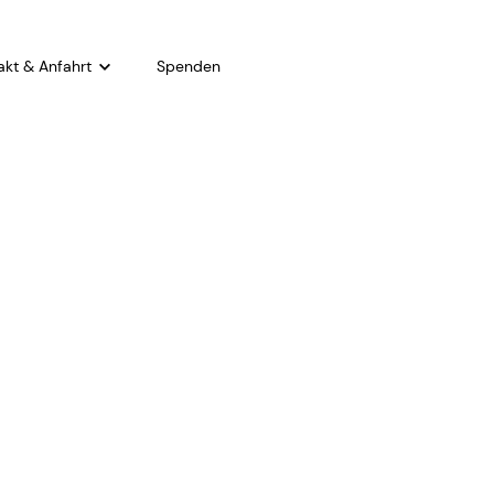
akt & Anfahrt
Spenden
akt
hrt